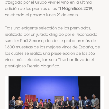
otorgado por el Grupo Vivir el Vino en la última
edición de los premios a los
11 Magníficos 2019
,
celebrada el pasado lunes 21 de enero.
Tras una exigente selección de los premiados,
realizada por un jurado dirigido por el reconocido
sumiller Raúl Serrano, donde se probaron más de
1.600 muestras de los mejores vinos de España, de
los cuales se realizó una preselección de los 365
vinos más selectos, tan solo 11 se han llevado el
prestigioso Premio Magnífico.